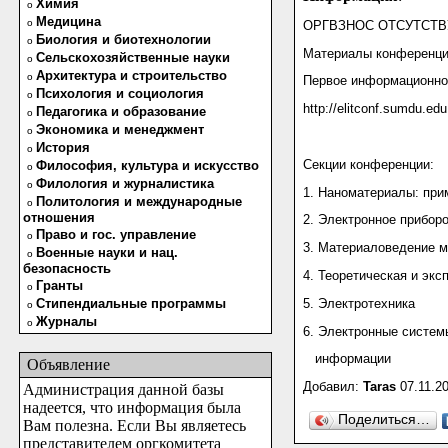
Химия
o
Медицина
o
ОРГВЗНОС ОТСУТСТВУ
Биология и биотехнологии
o
Материалы конференци
Сельскохозяйственные науки
o
Архитектура и строительство
o
Первое информационн
Психология и социология
o
http://elitconf.sumdu.e
Педагогика и образование
o
Экономика и менеджмент
o
История
o
Секции конференции:
Философия, культура и искусство
o
Филология и журналистика
o
1. Наноматериалы: при
Политология и международные
o
отношения
2. Электронное прибор
Право и гос. управление
o
3. Материаловедение м
Военные науки и нац.
o
безопасность
4. Теоретическая и эк
Гранты
o
5. Электротехника
Стипендиальные программы
o
Журналы
o
6. Электронные систем
информации
Объявление
Добавил:
Taras
07.11.20
Администрация данной базы
надеется, что информация была
Поделиться…
Вам полезна. Если Вы являетесь
представителем оргкомитета