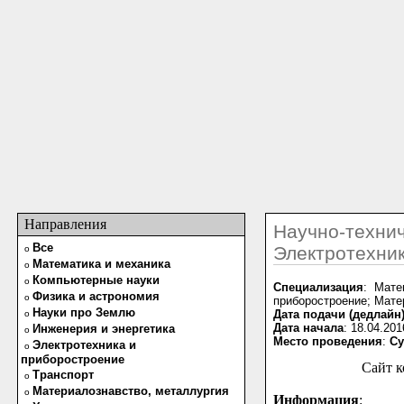
Направления
Научно-технич
Все
Электротехник
o
Математика и механика
o
Компьютерные науки
o
Специализация
: Мате
Физика и астрономия
o
приборостроение; Мате
Науки про Землю
Дата подачи (дедлайн
o
Дата начала
: 18.04.201
Инженерия и энергетика
o
Место проведения
:
Су
Электротехника и
o
приборостроение
Сайт 
Транспорт
o
Материалознавство, металлургия
o
Информация
: