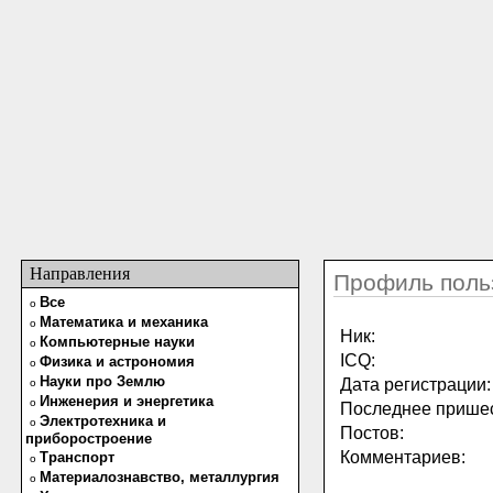
Направления
Профиль поль
Все
o
Математика и механика
o
Ник:
Компьютерные науки
o
ICQ:
Физика и астрономия
o
Науки про Землю
Дата регистрации:
o
Инженерия и энергетика
o
Последнее пришес
Электротехника и
o
Постов:
приборостроение
Комментариев:
Транспорт
o
Материалознавство, металлургия
o