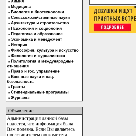
Химия
o
Медицина
o
Биология и биотехнологии
o
Сельскохозяйственные науки
o
Архитектура и строительство
o
Психология и социология
o
Педагогика и образование
o
Экономика и менеджмент
o
История
o
Философия, культура и искусство
o
Филология и журналистика
o
Политология и международные
o
отношения
Право и гос. управление
o
Военные науки и нац.
o
безопасность
Гранты
o
Стипендиальные программы
o
Журналы
o
Объявление
Администрация данной базы
надеется, что информация была
Вам полезна. Если Вы являетесь
представителем оргкомитета