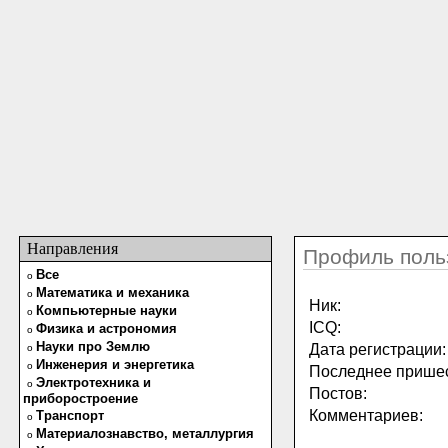
Направления
Профиль поль
Все
o
Математика и механика
o
Ник:
Компьютерные науки
o
ICQ:
Физика и астрономия
o
Науки про Землю
Дата регистрации:
o
Инженерия и энергетика
o
Последнее пришес
Электротехника и
o
Постов:
приборостроение
Комментариев:
Транспорт
o
Материалознавство, металлургия
o