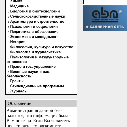
Химия
o
Медицина
o
Биология и биотехнологии
o
Сельскохозяйственные науки
o
Архитектура и строительство
o
Психология и социология
o
Педагогика и образование
o
Экономика и менеджмент
o
История
o
Философия, культура и искусство
o
Филология и журналистика
o
Политология и международные
o
отношения
Право и гос. управление
o
Военные науки и нац.
o
безопасность
Гранты
o
Стипендиальные программы
o
Журналы
o
Объявление
Администрация данной базы
надеется, что информация была
Вам полезна. Если Вы являетесь
представителем оргкомитета