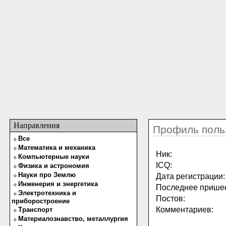
Направления
Профиль поль
Все
o
Математика и механика
o
Ник:
Компьютерные науки
o
ICQ:
Физика и астрономия
o
Науки про Землю
Дата регистрации:
o
Инженерия и энергетика
o
Последнее пришес
Электротехника и
o
Постов:
приборостроение
Комментариев:
Транспорт
o
Материалознавство, металлургия
o