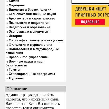
Химия
o
Медицина
o
Биология и биотехнологии
o
Сельскохозяйственные науки
o
Архитектура и строительство
o
Психология и социология
o
Педагогика и образование
o
Экономика и менеджмент
o
История
o
Философия, культура и искусство
o
Филология и журналистика
o
Политология и международные
o
отношения
Право и гос. управление
o
Военные науки и нац.
o
безопасность
Гранты
o
Стипендиальные программы
o
Журналы
o
Объявление
Администрация данной базы
надеется, что информация была
Вам полезна. Если Вы являетесь
представителем оргкомитета