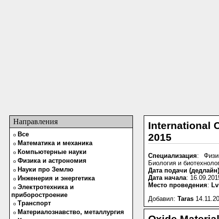
Направления
International 
Все
2015
o
Математика и механика
o
Компьютерные науки
o
Специализация
: Физи
Физика и астрономия
o
Биология и биотехноло
Науки про Землю
Дата подачи (дедлайн
o
Дата начала
: 16.09.201
Инженерия и энергетика
o
Место проведения
:
Lv
Электротехника и
o
приборостроение
Добавил:
Taras
14.11.20
Транспорт
o
Материалознавство, металлургия
o
Oxide Material