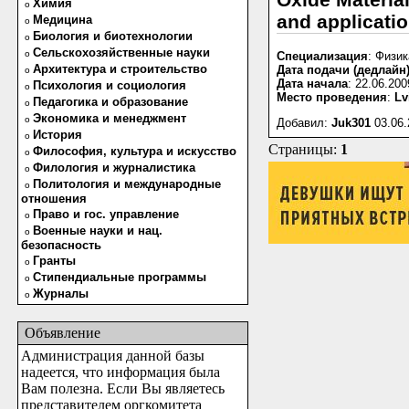
Химия
o
and applicat
Медицина
o
Биология и биотехнологии
o
Сельскохозяйственные науки
o
Специализация
: Физик
Архитектура и строительство
Дата подачи (дедлайн
o
Дата начала
: 22.06.200
Психология и социология
o
Место проведения
:
Lv
Педагогика и образование
o
Экономика и менеджмент
o
Добавил:
Juk301
03.06.
История
o
Страницы:
1
Философия, культура и искусство
o
Филология и журналистика
o
Политология и международные
o
отношения
Право и гос. управление
o
Военные науки и нац.
o
безопасность
Гранты
o
Стипендиальные программы
o
Журналы
o
Объявление
Администрация данной базы
надеется, что информация была
Вам полезна. Если Вы являетесь
представителем оргкомитета