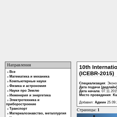
Направления
10th Internat
Все
(ICEBR-2015)
o
Математика и механика
o
Компьютерные науки
o
Специализация
: Экон
Физика и астрономия
o
Дата подачи (дедлайн
Науки про Землю
Дата начала
: 07.11.201
o
Место проведения
:
Ku
Инженерия и энергетика
o
Электротехника и
o
Добавил:
Админ
25.09.
приборостроение
Транспорт
o
Страницы:
1
Материалознавство, металлургия
o