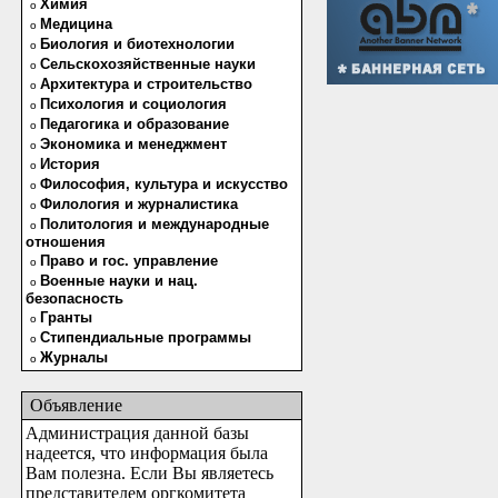
Химия
o
Медицина
o
Биология и биотехнологии
o
Сельскохозяйственные науки
o
Архитектура и строительство
o
Психология и социология
o
Педагогика и образование
o
Экономика и менеджмент
o
История
o
Философия, культура и искусство
o
Филология и журналистика
o
Политология и международные
o
отношения
Право и гос. управление
o
Военные науки и нац.
o
безопасность
Гранты
o
Стипендиальные программы
o
Журналы
o
Объявление
Администрация данной базы
надеется, что информация была
Вам полезна. Если Вы являетесь
представителем оргкомитета