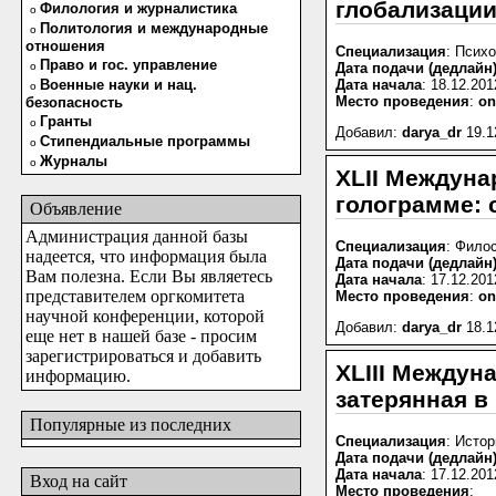
глобализации
Филология и журналистика
o
Политология и международные
o
отношения
Специализация
: Псих
Право и гос. управление
o
Дата подачи (дедлайн
Военные науки и нац.
Дата начала
: 18.12.201
o
Место проведения
:
on
безопасность
Гранты
o
Добавил:
darya_dr
19.1
Стипендиальные программы
o
Журналы
o
XLII Междуна
голограмме: 
Объявление
Администрация данной базы
Специализация
: Фило
надеется, что информация была
Дата подачи (дедлайн
Вам полезна. Если Вы являетесь
Дата начала
: 17.12.201
представителем оргкомитета
Место проведения
:
on
научной конференции, которой
Добавил:
darya_dr
18.1
еще нет в нашей базе - просим
зарегистрироваться и добавить
XLIII Междун
информацию.
затерянная в
Популярные из последних
Специализация
: Исто
Дата подачи (дедлайн
Дата начала
: 17.12.201
Вход на сайт
Место проведения
: