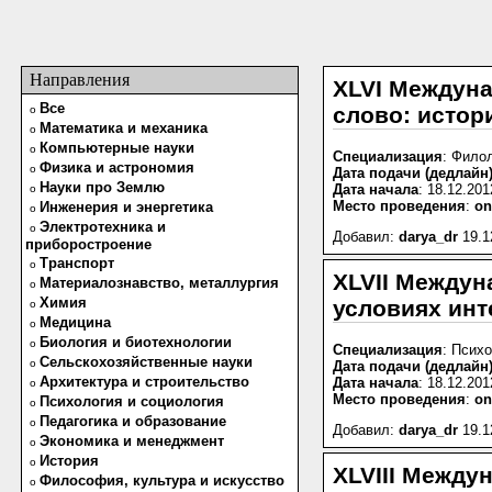
Направления
XLVI Междуна
Все
слово: истор
o
Математика и механика
o
Компьютерные науки
o
Специализация
: Фило
Физика и астрономия
o
Дата подачи (дедлайн
Науки про Землю
Дата начала
: 18.12.201
o
Место проведения
:
on
Инженерия и энергетика
o
Электротехника и
o
Добавил:
darya_dr
19.1
приборостроение
Транспорт
o
XLVII Междун
Материалознавство, металлургия
o
Химия
условиях ин
o
Медицина
o
Биология и биотехнологии
o
Специализация
: Психо
Сельскохозяйственные науки
o
Дата подачи (дедлайн
Архитектура и строительство
Дата начала
: 18.12.201
o
Место проведения
:
on
Психология и социология
o
Педагогика и образование
o
Добавил:
darya_dr
19.1
Экономика и менеджмент
o
История
o
XLVIII Между
Философия, культура и искусство
o